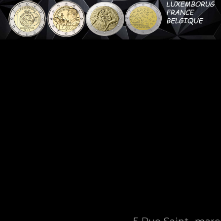
produit disponible pour le moment
e newsletter
J'accepte les conditions g
ns
Nous contacter
ns générales de
HDC