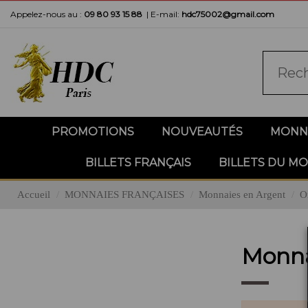
Appelez-nous au :
09 80 93 15 88
|
E-mail:
hdc75002@gmail.com
PROMOTIONS
NOUVEAUTÉS
MONNA
BILLETS FRANÇAIS
BILLETS DU M
Accueil
MONNAIES FRANÇAISES
Monnaies en Argent
O
Monna