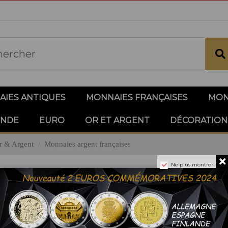
IES ANTIQUES
MONNAIES FRANÇAISES
MON
ONDE
EURO
OR ET ARGENT
DÉCORATION
r & Argent
Monnaies argent françaises
Ne plus montrer
ies argent françaises