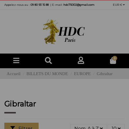
Appelez-nous au :
09 80 93 15 88
|
E-mail:
hdc75002@gmail.com
EUR €
0
Accueil
BILLETS DU MONDE
EUROPE
Gibraltar
Gibraltar
Filtrer
Nom, A à Z
10