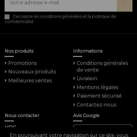
J'accepte les conditions générales et la politique de
confidentialité
Nos produits
Informations
Promotions
Conditions générales
de vente
Nouveaux produits
Livraison
Meilleures ventes
Mentions légales
Paiement sécurisé
Contactez-nous
Nous contacter
Avis Google
HDC
Note moyenne :
En poursuivant votre navigation sur ce site, vous
5 Rue Saint -marc