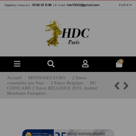
Appelez-nous au :
09 80 93 15 88
|
E-mail:
hdc75002@gmail.com
EUR €
0
Accueil
MONNAIES EURO
2 Euros
commémo par Pays
2 Euros Belgique
BU
COINCARD 2 Euros BELGIQUE 2019, Institut
Monétaire Européen