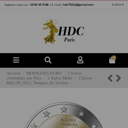
Appelez-nous au :
09 80 93 15 88
|
E-mail:
hdc75002@gmail.com
EUR €
0
Accueil
MONNAIES EURO
2 Euros
commémo par Pays
2 Euros Malte
2 Euros
MALTE 2021, Temples de Tarxien