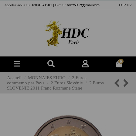
Appelez-nous au :
09 80 93 15 88
|
E-mail:
hdc75002@gmail.com
EUR €
0
Accueil
MONNAIES EURO
2 Euros
commémo par Pays
2 Euros Slovénie
2 Euros
SLOVENIE 2011 Franc Rozmane Stane