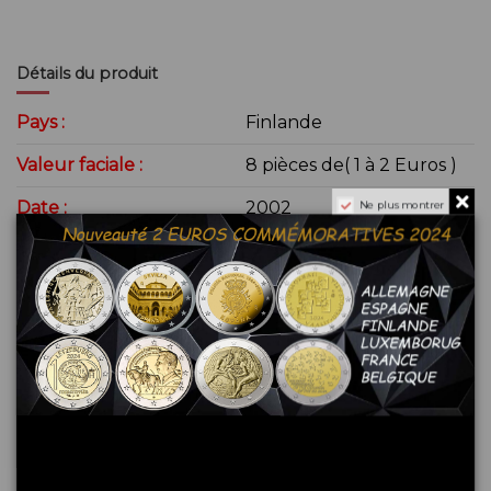
Détails du produit
Pays :
Finlande
Valeur faciale :
8 pièces de( 1 à 2 Euros )
Date :
2002
Ne plus montrer
Type :
BU
Métal :
Bi-Métallique
Référence
9642BU
En stock
1 Produit
État
Nouveau