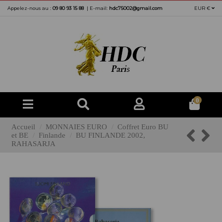
Appelez-nous au :
09 80 93 15 88
|
E-mail:
hdc75002@gmail.com
EUR €
0
Accueil
MONNAIES EURO
Coffret Euro BU
et BE
Finlande
BU FINLANDE 2002,
RAHASARJA