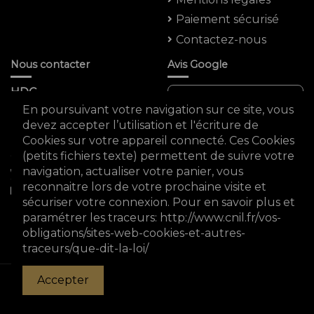
Paiement sécurisé
Contactez-nous
Nous contacter
Avis Google
HDC
Note moyenne :
En poursuivant votre navigation sur ce site, vous
5 Rue Saint -marc
4.8 ★★★★★
devez accepter l’utilisation et l'écriture de
75002 PARIS
Cookies sur votre appareil connecté. Ces Cookies
FRANCE
(petits fichiers texte) permettent de suivre votre
0980931588
navigation, actualiser votre panier, vous
reconnaitre lors de votre prochaine visite et
sécuriser votre connexion. Pour en savoir plus et
hdc75002@gmail.com
Voir les avis Google
paramétrer les traceurs: http://www.cnil.fr/vos-
obligations/sites-web-cookies-et-autres-
traceurs/que-dit-la-loi/
© Copyright 2023 horizon des collectionneurs . All
Accepter
Rights Reserved.