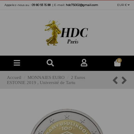
Appelez-nous au :
09 80 93 15 88
|
E-mail:
hdc75002@gmail.com
EUR €
0
Accueil
MONNAIES EURO
2 Euros
ESTONIE 2019 , Université de Tartu