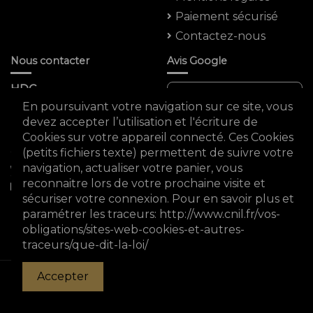
Paiement sécurisé
Contactez-nous
Nous contacter
Avis Google
HDC
Note moyenne :
En poursuivant votre navigation sur ce site, vous
5 Rue Saint -marc
4.8 ★★★★★
devez accepter l’utilisation et l'écriture de
75002 PARIS
Cookies sur votre appareil connecté. Ces Cookies
FRANCE
(petits fichiers texte) permettent de suivre votre
0980931588
navigation, actualiser votre panier, vous
reconnaitre lors de votre prochaine visite et
sécuriser votre connexion. Pour en savoir plus et
hdc75002@gmail.com
Voir les avis Google
paramétrer les traceurs: http://www.cnil.fr/vos-
obligations/sites-web-cookies-et-autres-
traceurs/que-dit-la-loi/
© Copyright 2023 horizon des collectionneurs . All
Accepter
Rights Reserved.