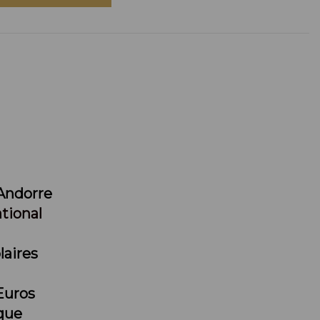
Andorre
tional
laires
Euros
que