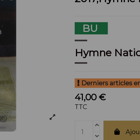
BU
Hymne Nati
Derniers articles e
41,00 €
TTC
Ajou