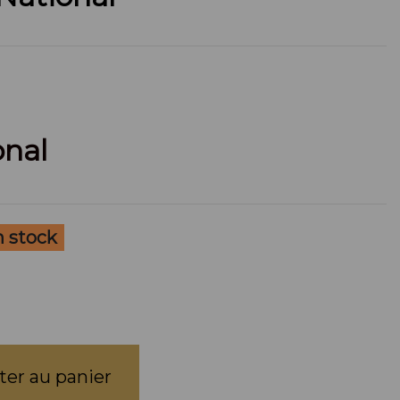
onal
n stock
ter au panier