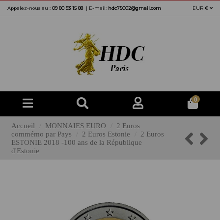
Appelez-nous au :
09 80 93 15 88
|
E-mail:
hdc75002@gmail.com
EUR €
0
Accueil
MONNAIES EURO
2 Euros
commémo par Pays
2 Euros Estonie
2 Euros
ESTONIE 2018 -100 ans de la République
d'Estonie