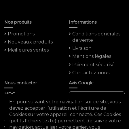
Nos produits
Informations
Promotions
Conditions générales
de vente
Nouveaux produits
Livraison
Meilleures ventes
Mentions légales
Paiement sécurisé
Contactez-nous
Nous contacter
Avis Google
HDC
Note moyenne :
En poursuivant votre navigation sur ce site, vous
5 Rue Saint -marc
4.8 ★★★★★
devez accepter l’utilisation et l'écriture de
75002 PARIS
Cookies sur votre appareil connecté. Ces Cookies
FRANCE
(petits fichiers texte) permettent de suivre votre
0980931588
navigation, actualiser votre panier, vous