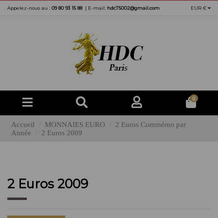
Appelez-nous au :
09 80 93 15 88
|
E-mail:
hdc75002@gmail.com
EUR €
0
Accueil
MONNAIES EURO
2 Euros Commémo par
Année
2 Euros 2009
2 Euros 2009