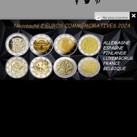
Ne plus montrer
Détails du produit
Pays :
Année
Métal :
Diamètre :
Poids :
Référence
20C-MON
En stock
6 Produits