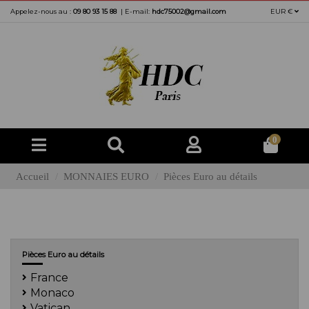
Appelez-nous au :
09 80 93 15 88
|
E-mail:
hdc75002@gmail.com
EUR €
0
Accueil
MONNAIES EURO
Pièces Euro au détails
Pièces Euro au détails
France
Monaco
Vatican